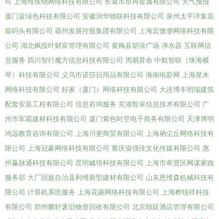
司
上海维埃纳网络科技有限公司
长葛市垣冉金属有限公司
天气预报
厦门蓝绿色科技有限公司
安徽润华物联科技有限公司
泉州太平洋集装
箱码头有限公司
霸州发展控股集团有限公司
上海宏傲渺网络科技有限
公司
湖北枫投叶财富管理有限公司
黄梅县胡涂广场
净水器
互联网信
息服务
四川智行魔方信息科技有限公司
周易算命
中航智联（珠海横
琴）科技有限公司
义乌市诺莎日用品有限公司
海南电影网
上海星木
网络科技有限公司
好家（厦门）网络科技有限公司
大连博丰明瑞建筑
配套安装工程有限公司
信息咨询服务
芜湖智卓信息技术有限公司
广
州市军霸建材科技有限公司
厦门紫色时空电子商务有限公司
天津博明
鸿远教育咨询有限公司
上海川更商贸有限公司
上海衲尘丘网络科技有
限公司
上海冠豪网络科技有限公司
重庆渝强佳文化传媒有限公司
惠
州赢脉通科技有限公司
昆明臧培科技有限公司
上海市奉贤区网谋家政
服务部
大厂回族自治县利维新型建材有限公司
山东恩维森机械科技有
限公司
计算机系统服务
上海花菱网络科技有限公司
上海桦锐祥科技
有限公司
郑州鹏轩废旧物资回收有限公司
北京颐廷酒店管理有限公司